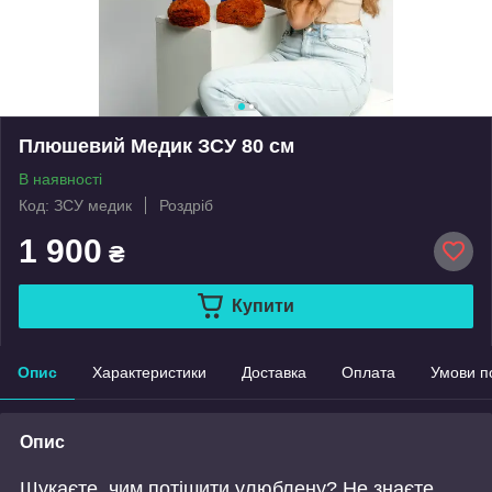
Плюшевий Медик ЗСУ 80 см
В наявності
Код: ЗСУ медик
Роздріб
1 900
₴
Купити
Опис
Характеристики
Доставка
Оплата
Умови п
Опис
Шукаєте, чим потішити улюблену? Не знаєте,