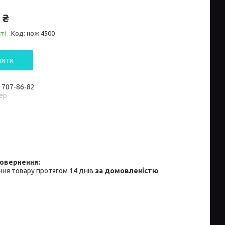
 ₴
ті
Код:
нож 4500
пити
) 707-86-82
ер
ня товару протягом 14 днів
за домовленістю