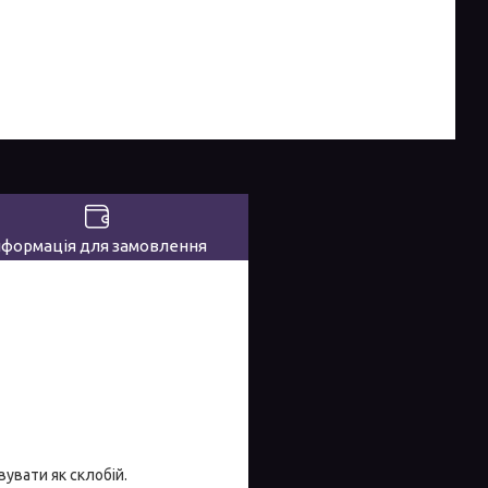
нформація для замовлення
увати як склобій.