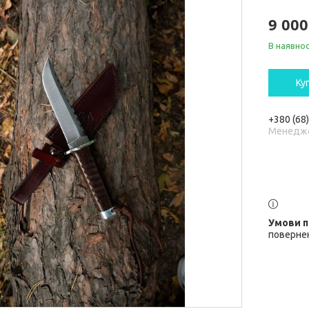
9 000
В наявнос
Ку
+380 (68
Менедж
повернен