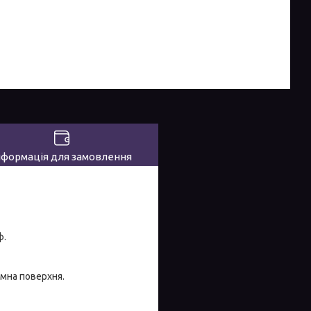
нформація для замовлення
ф.
емна поверхня.