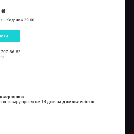
 ₴
ті
Код:
нож 29-00
пити
) 707-86-82
ер
ня товару протягом 14 днів
за домовленістю