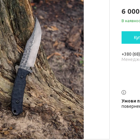
6 000
В наявнос
Ку
+380 (68
Менедж
повернен