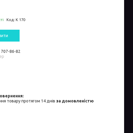
ті
Код:
К 170
пити
) 707-86-82
ер
ня товару протягом 14 днів
за домовленістю