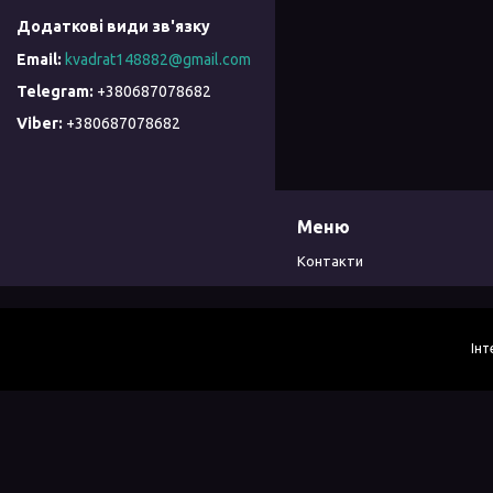
kvadrat148882@gmail.com
+380687078682
+380687078682
Меню
Контакти