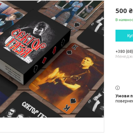
500 ₴
В наявнос
Ку
+380 (68
Менедж
повернен