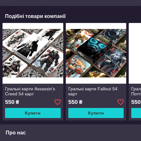
Подібні товари компанії
Гральні карти Assassin's
Гральні карти Fallout 54
Грал
Creed 54 карт
карт
Потт
550
550
550
₴
₴
Купити
Купити
Про нас