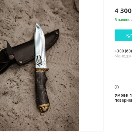
4 300
В наявнос
Ку
+380 (68
Менедж
повернен