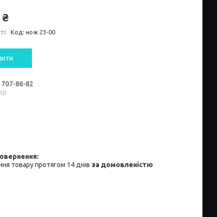
 ₴
ті
Код:
нож 23-00
пити
) 707-86-82
ер
ня товару протягом 14 днів
за домовленістю