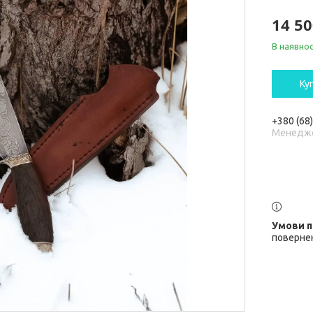
14 50
В наявнос
Ку
+380 (68
Менедж
повернен