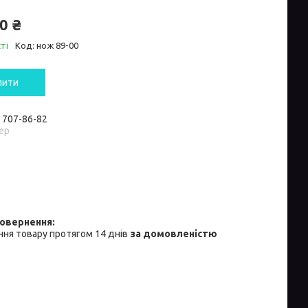
0 ₴
ті
Код:
нож 89-00
пити
) 707-86-82
ер
ня товару протягом 14 днів
за домовленістю