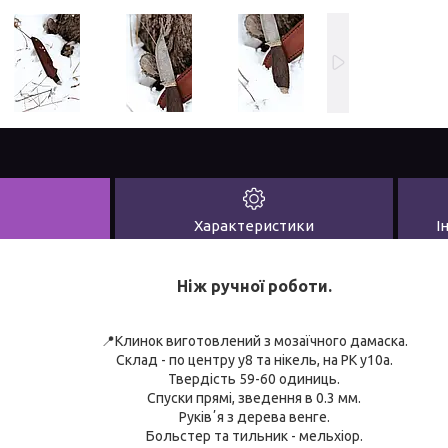
Характеристики
І
Ніж ручної роботи.
📍Клинок виготовлений з мозаїчного дамаска.
Склад - по центру у8 та нікель, на РК у10а.
Твердість 59-60 одиниць.
Спуски прямі, зведення в 0.3 мм.
Руківʼя з дерева венге.
Больстер та тильник - мельхіор.