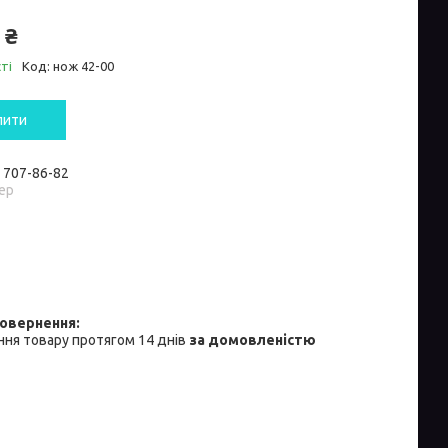
 ₴
ті
Код:
нож 42-00
пити
) 707-86-82
ер
ня товару протягом 14 днів
за домовленістю