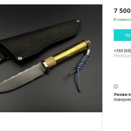
7 500
В наявнос
Ку
+380 (68
Менедж
повернен