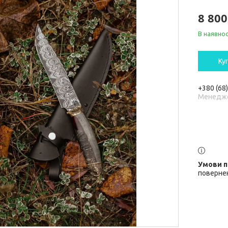
8 800
В наявнос
Ку
+380 (68
Менедж
повернен