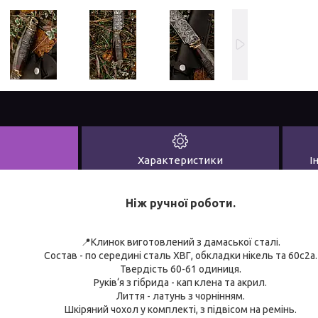
Характеристики
І
Ніж ручної роботи.
📍Клинок виготовлений з дамаської сталі.
Состав - по середині сталь ХВГ, обкладки нікель та 60с2а.
Твердість 60-61 одиниця.
Руків‘я з гібрида - кап клена та акрил.
Лиття - латунь з чорнінням.
Шкіряний чохол у комплекті, з підвісом на ремінь.