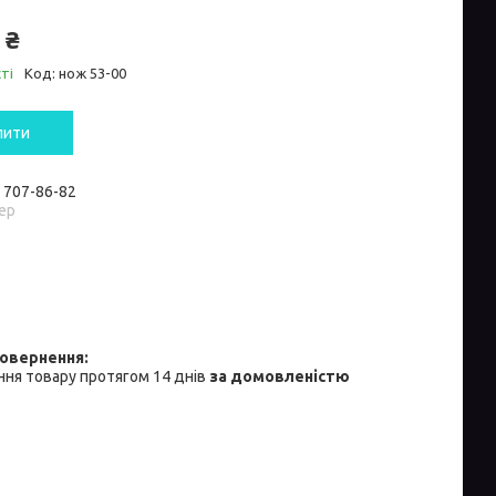
 ₴
ті
Код:
нож 53-00
пити
) 707-86-82
ер
ня товару протягом 14 днів
за домовленістю