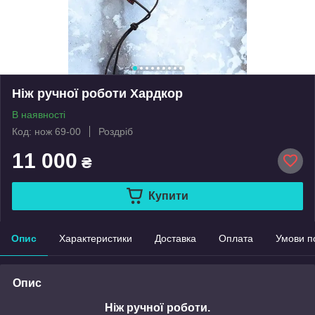
Ніж ручної роботи Хардкор
В наявності
Код: нож 69-00
Роздріб
11 000
₴
Купити
Опис
Характеристики
Доставка
Оплата
Умови п
Опис
Ніж ручної роботи.