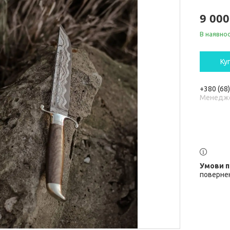
9 000
В наявнос
Ку
+380 (68
Менедж
повернен