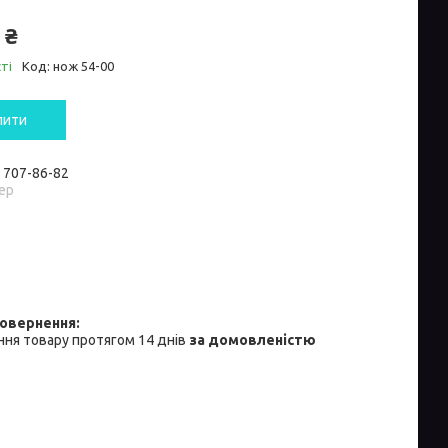
 ₴
ті
Код:
нож 54-00
пити
) 707-86-82
ер
ня товару протягом 14 днів
за домовленістю