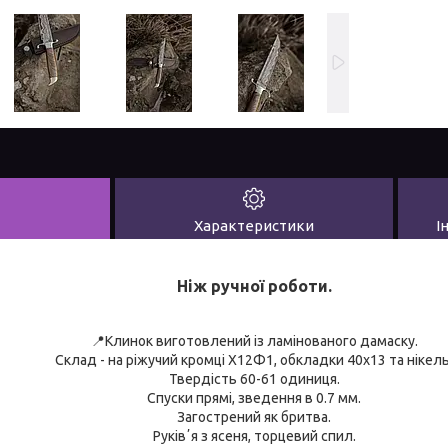
Характеристики
І
Ніж ручної роботи.
📍Клинок виготовлений із ламінованого дамаску.
Склад - на ріжучий кромці Х12Ф1, обкладки 40х13 та нікель
Твердість 60-61 одиниця.
Спуски прямі, зведення в 0.7 мм.
Загострений як бритва.
Руківʼя з ясеня, торцевий спил.