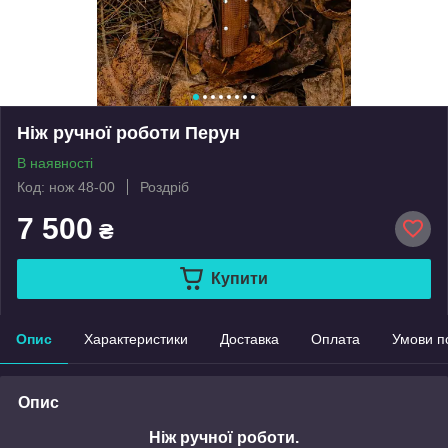
Ніж ручної роботи Перун
В наявності
Код: нож 48-00
Роздріб
7 500
₴
Купити
Опис
Характеристики
Доставка
Оплата
Умови п
Опис
Ніж ручної роботи.