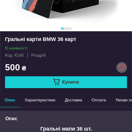
Гральні карти BMW 36 карт
В наявності
Код: К145
Роздріб
500
₴
Купити
Опис
Характеристики
Доставка
Оплата
Умови п
Опис
Гральні мапи 36 шт.