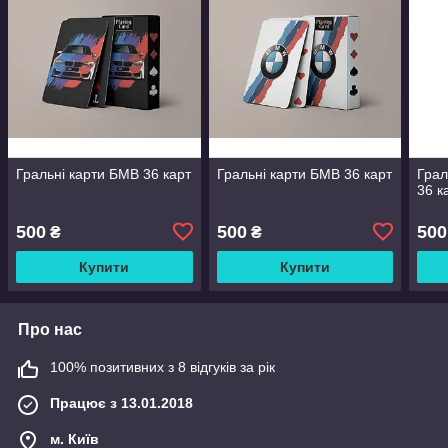
Гральні карти БМВ 36 карт
Гральні карти БМВ 36 карт
Грал
36 к
500
500
500
₴
₴
Купити
Купити
Про нас
100% позитивних з 8 відгуків за рік
Працює з 13.01.2018
м. Київ