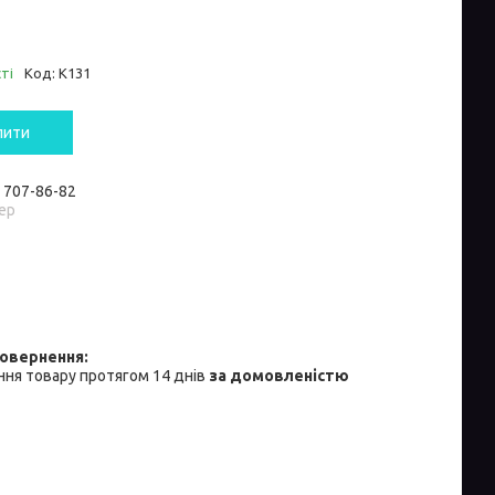
ті
Код:
К131
пити
) 707-86-82
ер
ня товару протягом 14 днів
за домовленістю