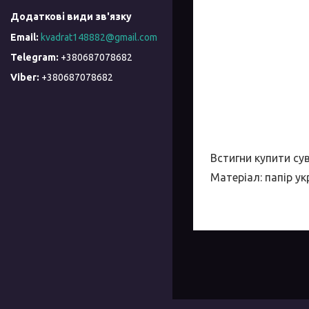
kvadrat148882@gmail.com
+380687078682
+380687078682
Встигни купити сув
Матеріал: папір у