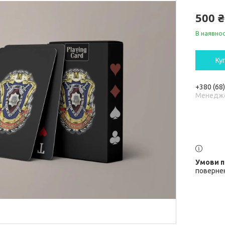
500 ₴
В наявнос
Ку
+380 (68
Менедж
повернен