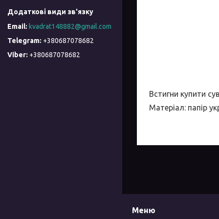
kvadrat148882@gmail.com
+380687078682
+380687078682
Встигни купити сув
Матеріал: папір у
Меню