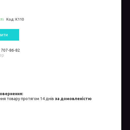
ті
Код:
К110
пити
) 707-86-82
ер
ня товару протягом 14 днів
за домовленістю