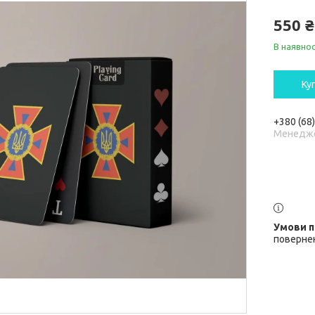
550 ₴
В наявнос
Ку
+380 (68
Менедж
повернен